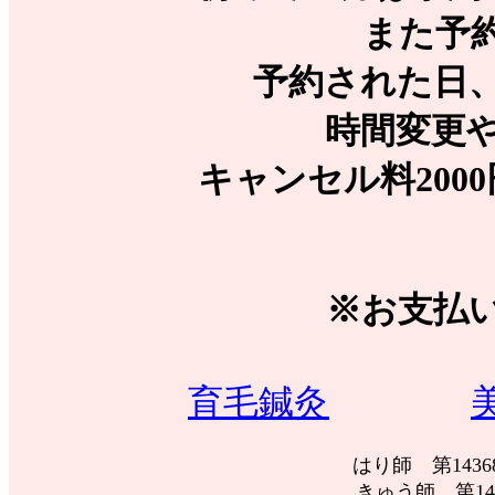
また予
予約された日
時間変更
キャンセル料200
※お支払
育毛鍼灸
はり師 
きゅう師 