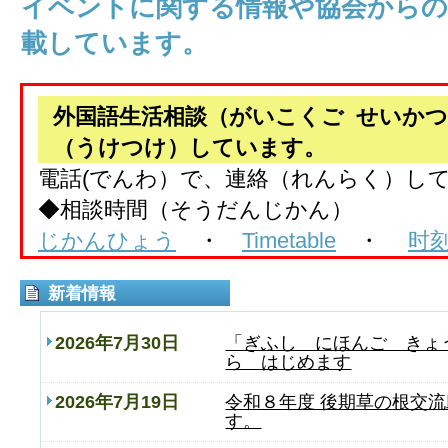
イベントに関する情報や協会から
載しています。
外国語生活相談（がいこくご せいか
（うけつけ）しています。
電話(でんわ）で、連絡（れんらく）し
◆相談時間（そうだんじかん）
じかんひょう
・
Timetable
・
时
新着情報
2026年7月30日
「ぎふし にほんご きょ
ら はじめます
2026年7月19日
令和８年度 後期草の根交
す。