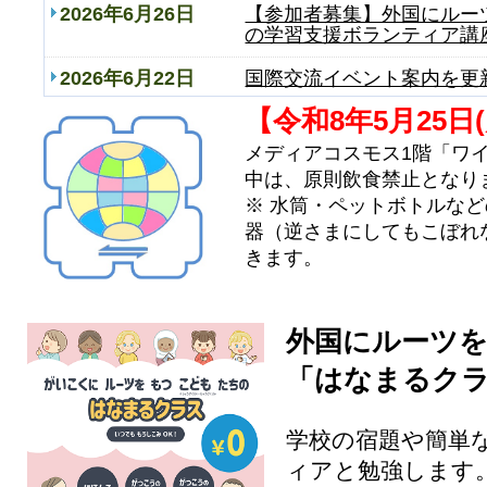
2026年6月26日
【参加者募集】外国にルー
の学習支援ボランティア講
2026年6月22日
国際交流イベント案内を更
【令和8年5月25日
2026年5月21日
「ワイワイサークル」のル
メディアコスモス1階「ワ
2026年4月22日
【受付終了】はじめての日
中は、原則飲食禁止となり
（全4回）
※ 水筒・ペットボトルな
器（逆さまにしてもこぼれ
きます。
外国にルーツ
「はなまるク
学校の宿題や簡単
ィアと勉強します