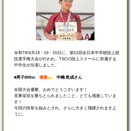
令和7年8月18・19・20日に、第52回全日本中学校陸上競
技選手権大会が行われ、TSCの陸上スクールに所属する
中学生が出場しました。
■男子800m
優勝
中嶋 乾成さん
全国大会優勝、おめでとうございます！
見事栄冠を勝ちとられましたこと、とても感激していま
す！
今回の快挙を励みとされ、さらに大きく飛躍されますよ
うに。