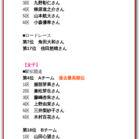
3区
九野彰仁さん
4区
柳原進之介さん
5区
山本航大さん
6区
小森優希さん
■ロードレース
第7位 角田大和さん
第17位 信田悠晴さん
【女子】
■駅伝競走
第4位 Aチーム
過去最高順位
1区
服部芽果さん
2区
兼松芽生さん
3区
藤嶋杏朱さん
4区
上野由茉さん
5区
三井梨紗子さん
6区
木村百花さん
第18位 Bチーム
1区
山田心望さん