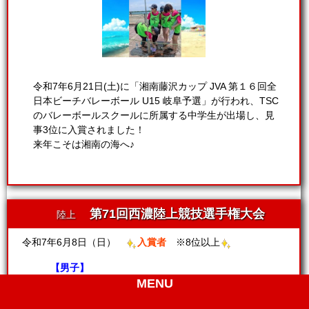
令和7年6月21日(土)に「湘南藤沢カップ JVA 第１６回全
日本ビーチバレーボール U15 岐阜予選」が行われ、TSC
のバレーボールスクールに所属する中学生が出場し、見
事3位に入賞されました！
来年こそは湘南の海へ♪
第71回西濃陸上競技選手権大会
陸上
令和7年6月8日（日）
入賞者
※8位以上
【男子】
MENU
■6年 800m
1位
、6位