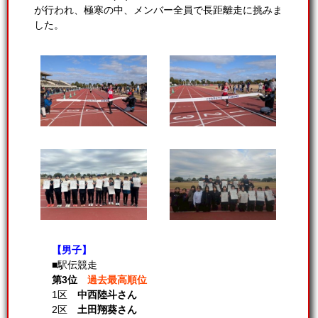
が行われ、極寒の中、メンバー全員で長距離走に挑みま
した。
【男子】
■駅伝競走
第3位
過去最高順位
1区
中西陸斗さん
2区
土田翔葵さん