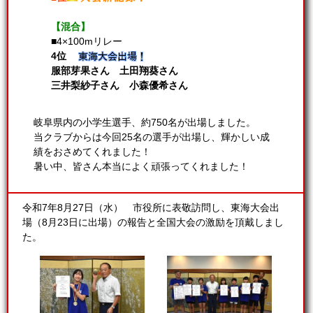
【混合】
■4×100mリレー
4位
服部芽果さん 土田翔葵さん
三井梨紗子さん 小森優希さん
岐阜県内の小学生選手、約750名が出場しました。
当クラブからは今回25名の選手が出場し、輝かしい成
績をおさめてくれました！
暑い中、皆さん本当によく頑張ってくれました！
令和7年8月27日（水） 市役所に表敬訪問し、東海大会出
場（8月23日に出場）の報告と全国大会の激励を頂戴しまし
た。