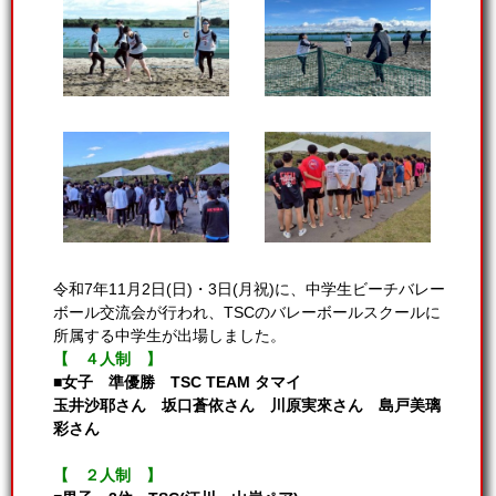
令和7年11月2日(日)・3日(月祝)に、中学生ビーチバレー
ボール交流会が行われ、TSCのバレーボールスクールに
所属する中学生が出場しました。
【 ４人制 】
■女子 準優勝 TSC TEAM タマイ
玉井沙耶さん 坂口蒼依さん 川原実來さん 島戸美璃
彩さん
【 ２人制 】