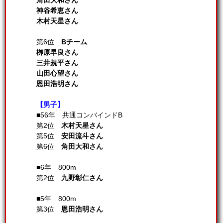
角田大和さん
神谷希恵さん
木村天星さん
第6位
Bチーム
栁原早良さん
三井規平さん
山田心望さん
恩田浩明さん
【男子】
■56年 共通コンバインドB
第2位
木村天星さん
第5位
安田流斗さん
第6位
角田大和さん
■6年 800m
第2位
九野彰仁さん
■5年 800m
第3位
恩田浩明さん