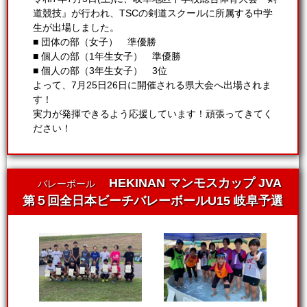
道競技』が行われ、TSCの剣道スクールに所属する中学
生が出場しました。
■ 団体の部（女子） 準優勝
■ 個人の部（1年生女子） 準優勝
■ 個人の部（3年生女子） 3位
よって、7月25日26日に開催される県大会へ出場されま
す！
実力が発揮できるよう応援しています！頑張ってきてく
ださい！
HEKINAN マンモスカップ JVA
バレーボール
第５回全日本ビーチバレーボールU15 岐阜予選