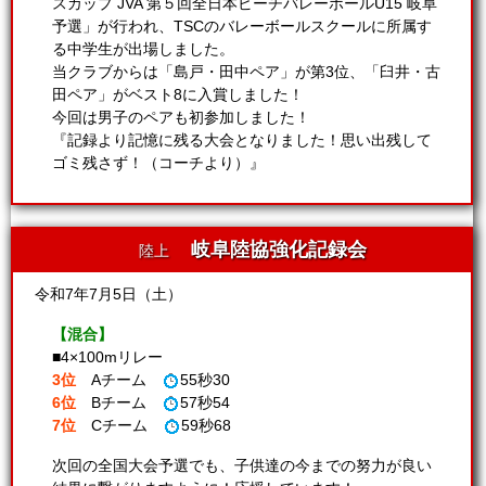
スカップ JVA 第５回全日本ビーチバレーボールU15 岐阜
予選」が行われ、TSCのバレーボールスクールに所属す
る中学生が出場しました。
当クラブからは「島戸・田中ペア」が第3位、「臼井・古
田ペア」がベスト8に入賞しました！
今回は男子のペアも初参加しました！
『記録より記憶に残る大会となりました！思い出残して
ゴミ残さず！（コーチより）』
岐阜陸協強化記録会
陸上
令和7年7月5日（土）
【混合】
■4×100mリレー
3位
Aチーム
55秒30
6位
Bチーム
57秒54
7位
Cチーム
59秒68
次回の全国大会予選でも、子供達の今までの努力が良い