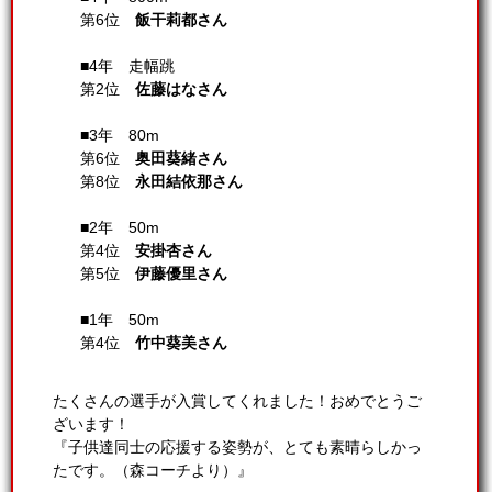
第6位
飯干莉都さん
■4年 走幅跳
第2位
佐藤はなさん
■3年 80m
第6位
奥田葵緒さん
第8位
永田結依那さん
■2年 50m
第4位
安掛杏さん
第5位
伊藤優里さん
■1年 50m
第4位
竹中葵美さん
たくさんの選手が入賞してくれました！おめでとうご
ざいます！
『子供達同士の応援する姿勢が、とても素晴らしかっ
たです。（森コーチより）』