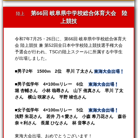
第66回 岐阜県中学校総合体育大会 陸
陸上
上競技
令和7年7月25・26日に、第66回 岐阜県中学校総合体育大
会 陸上競技 兼 第52回全日本中学校陸上競技選手権大会
予選会が行われ、TSCの陸上スクールに所属する中学生
が出場しました。
■男子2年 1500m 2位 早川 了太さん
■男子低学年 4×100mリレー 6位
堀 杏輔さん 小林 哉尋さん 山下 侑真さん 早川 了太
さん 横山 咲家さん 平野 竣也さん
■女子低学年 4×100mリレー 5位
浅野 朱花さん 若井 乃々愛さん 小森 希乃花さん 森谷
奈々利さん 長屋 ひなさん 林 音寧さん
東海大会出場、おめでとうございます！