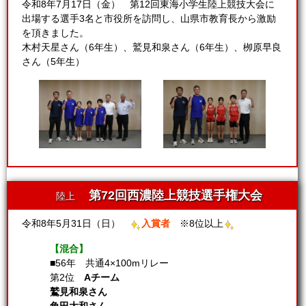
令和8年7月17日（金） 第12回東海小学生陸上競技大会に
出場する選手3名と市役所を訪問し、山県市教育長から激励
を頂きました。
木村天星さん（6年生）、鷲見和泉さん（6年生）、栁原早良
さん（5年生）
第72回西濃陸上競技選手権大会
陸上
令和8年5月31日（日）
入賞者
※8位以上
【混合】
■56年 共通4×100mリレー
第2位
Aチーム
鷲見和泉さん