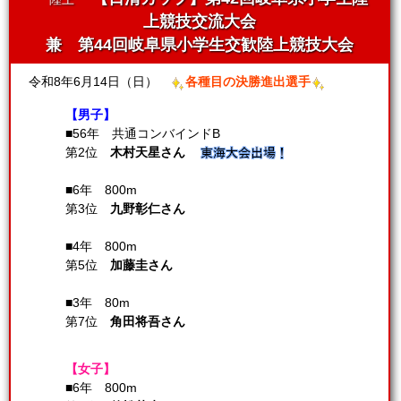
上競技交流大会
兼 第44回岐阜県小学生交歓陸上競技大会
令和8年6月14日（日）
各種目の決勝進出選手
【男子】
■56年 共通コンバインドB
第2位
木村天星さん
■6年 800m
第3位
九野彰仁さん
■4年 800m
第5位
加藤圭さん
■3年 80m
第7位
角田将吾さん
【女子】
■6年 800m