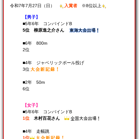
令和7年7月27日（日）
入賞者
※8位以上
【男子】
■5年6年 コンバインドB
5位 柳原進之介さん
■6年 800m
2位
■4年 ジャベリックボール投げ
3位
■2年 50m
6位
【女子】
■5年6年 コンバインドB
1位
木村百花さん
■4年 走幅跳
1位