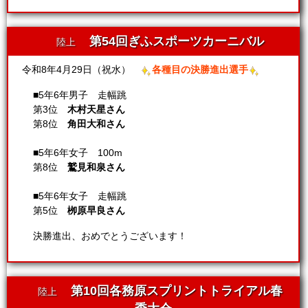
第54回ぎふスポーツカーニバル
陸上
令和8年4月29日（祝水）
各種目の決勝進出選手
■5年6年男子 走幅跳
第3位
木村天星さん
第8位
角田大和さん
■5年6年女子 100m
第8位
鷲見和泉さん
■5年6年女子 走幅跳
第5位
栁原早良さん
決勝進出、おめでとうございます！
第10回各務原スプリントトライアル春
陸上