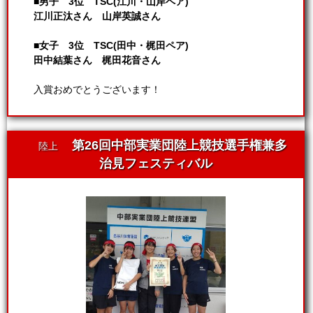
■男子 3位 TSC(江川・山岸ペア)
江川正汰さん 山岸英誠さん
■女子 3位 TSC(田中・梶田ペア)
田中結葉さん 梶田花音さん
入賞おめでとうございます！
第26回中部実業団陸上競技選手権兼多
陸上
治見フェスティバル