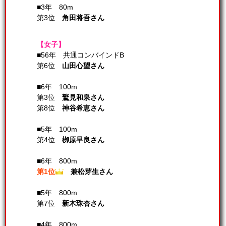
■3年 80m
第3位
角田将吾さん
【女子】
■56年 共通コンバインドB
第6位
山田心望さん
■6年 100m
第3位
鷲見和泉さん
第8位
神谷希恵さん
■5年 100m
第4位
栁原早良さん
■6年 800m
第1位
兼松芽生さん
■5年 800m
第7位
新木珠杏さん
■4年 800m