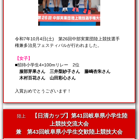
令和7年10月4日(土) 第26回中部実業団陸上競技選手
権兼多治見フェスティバルが行われました。
【女子】
■招待小学生4×100mリレー 2位
服部芽果さん 三井梨紗子さん 藤嶋杏朱さん
木村百花さん 山田彩心さん
入賞おめでとうございます！
【日清カップ】第41回岐阜県小学生陸
陸上
上競技交流大会
兼 第43回岐阜県小学生交歓陸上競技大会