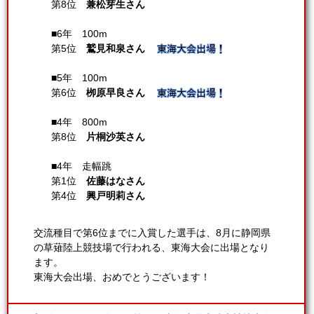
第8位
兼松芽生さん
■6年 100m
第5位
鷲見和泉さん
■5年 100m
第6位
栁原早良さん
■4年 800m
第8位
片桐沙英さん
■4年 走幅跳
第1位
佐藤はなさん
第4位
興戸明莉さん
交流種目で第6位までに入賞した選手は、8月に静岡県
の草薙陸上競技場で行われる、東海大会に出場となり
ます。
東海大会出場、おめでとうございます！