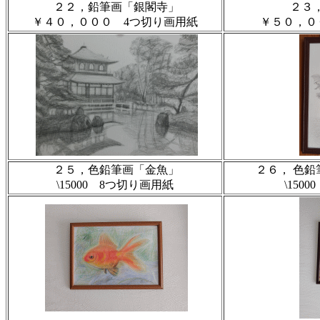
２２，鉛筆画「銀閣寺」
２３
￥４０，０００ 4つ切り画用紙
￥５０，０
２５，色鉛筆画「金魚」
２６， 色
\15000 8つ切り画用紙
\150