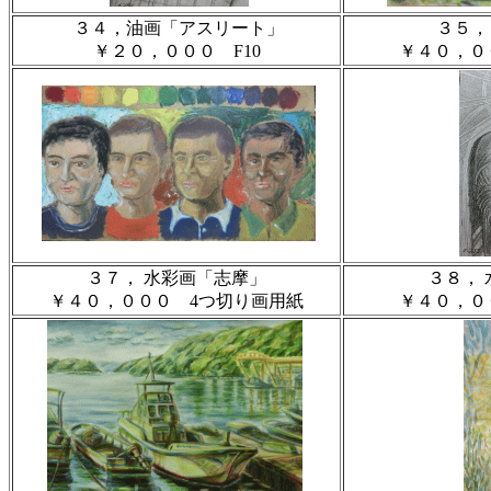
３４，油画「アスリート」
３５，
￥２０，０００ F10
￥４０，０
３７， 水彩画「志摩」
３８，
￥４０，０００ 4つ切り画用紙
￥４０，０