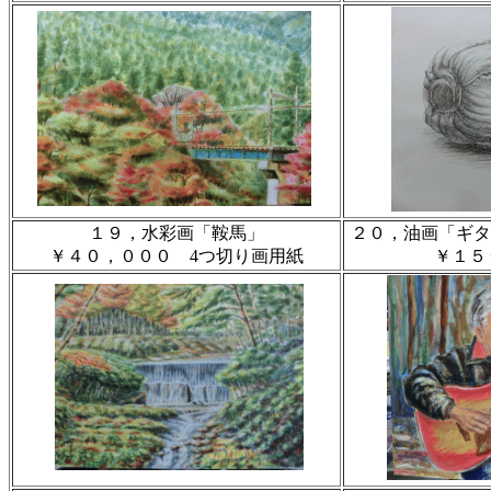
１９，水彩画「鞍馬」
２０，油画「ギタ
￥４０，０００ 4つ切り画用紙
￥１５