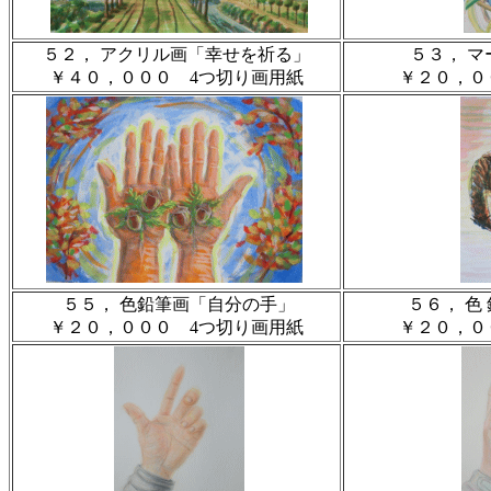
５２， アクリル画「幸せを祈る」
５３， 
￥４０，０００ 4つ切り画用紙
￥２０，０
５５， 色鉛筆画「自分の手」
５６， 色
￥２０，０００ 4つ切り画用紙
￥２０，０