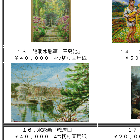
１３， 透明水彩画「三島池」
１４，，
￥４０，０００ 4つ切り画用紙
￥５０
１６，水彩画「鞍馬口」
１７
￥４０，０００ 4つ切り画用紙
￥２０，０