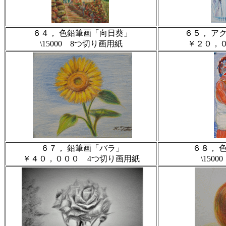
６４， 色鉛筆画「向日葵」
６５， ア
\15000 8つ切り画用紙
￥２０，
６７， 鉛筆画「バラ」
６８， 
￥４０，０００ 4つ切り画用紙
\150