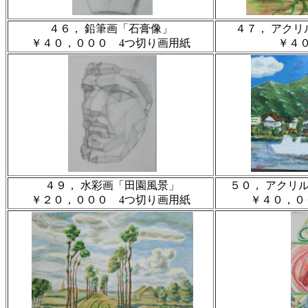
４６， 鉛筆画「石膏像」
４７， アク
￥４０，０００ 4つ切り画用紙
￥４０
４９， 水彩画「田園風景」
５０， アクリ
￥２０，０００ 4つ切り画用紙
￥４０，０