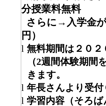
分授業料無料
さらに→入学金
円）
l
無料期間は２０２
（
2
週間体験期間
きます。
l
年長さんより受付
l
学習内容（そろば