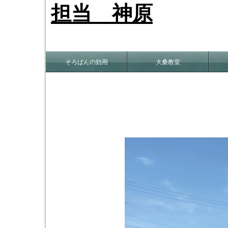
担当 神原
そろばんの効用
大桑教室