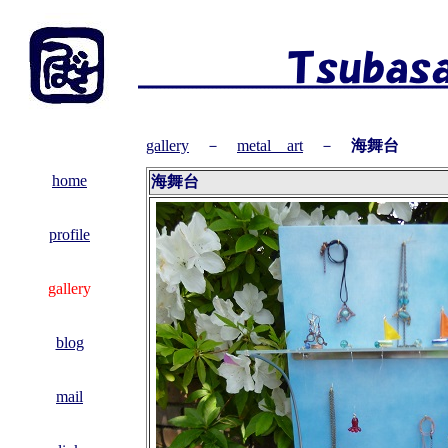
gallery
－
metal art
－
海舞台
home
海舞台
profile
gallery
blog
mail